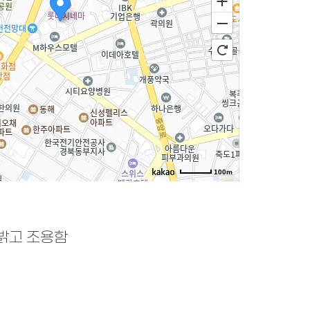
100m
로드뷰
길찾기
지도 크게 보기
밝고 조용함