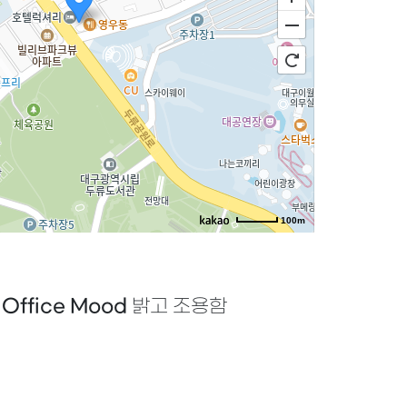
100m
로드뷰
길찾기
지도 크게 보기
|
Office Mood
밝고 조용함