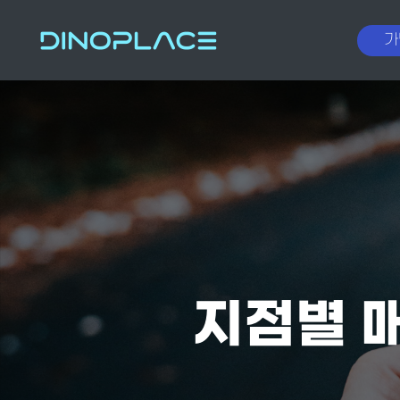
가
지점별 매