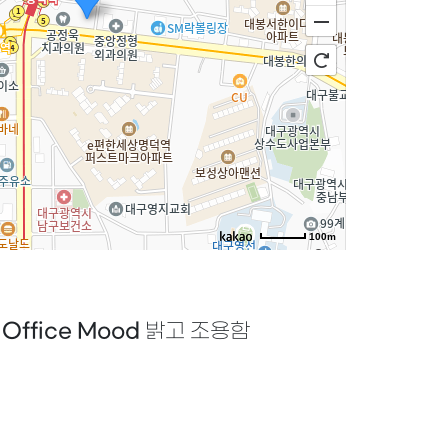
100m
로드뷰
길찾기
지도 크게 보기
|
Office Mood
밝고 조용함