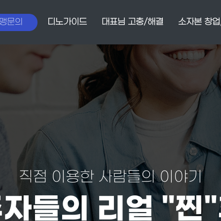
맹문의
디노가이드
대표님 고충/해결
소자본 창업
직점 이용한 사람들의 이야기
자들의 리얼 "찐