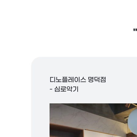
디노플레이스 명덕점
- 심로악기